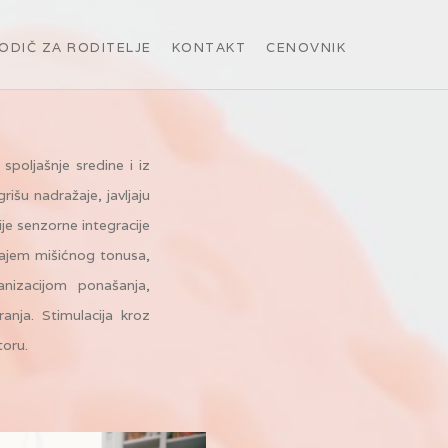
ODIČ ZA RODITELJE
KONTAKT
CENOVNIK
spoljašnje sredine i iz
išu nadražaje, javljaju
ije senzorne integracije
ćajem mišićnog tonusa,
nizacijom ponašanja,
nja. Stimulacija kroz
toru.