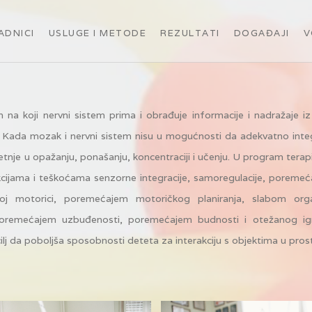
ADNICI
USLUGE I METODE
REZULTATI
DOGAĐAJI
V
n na koji nervni sistem prima i obrađuje informacije i nadražaje iz 
. Kada mozak i nervni sistem nisu u mogućnosti da adekvatno integr
etnje u opažanju, ponašanju, koncentraciji i učenju. U program terap
kcijama i teškoćama senzorne integracije, samoregulacije, poreme
oj motorici, poremećajem motoričkog planiranja, slabom orga
oremećajem uzbuđenosti, poremećajem budnosti i otežanog igra
ilj da poboljša sposobnosti deteta za interakciju s objektima u pros