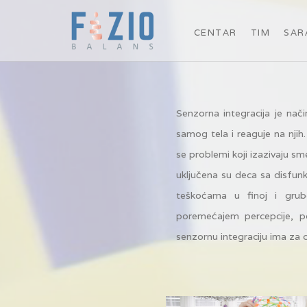
CENTAR
TIM
SAR
Senzorna integracija je nači
samog tela i reaguje na njih
se problemi koji izazivaju sm
uključena su deca sa disfun
teškoćama u finoj i grub
poremećajem percepcije, p
senzornu integraciju ima za c