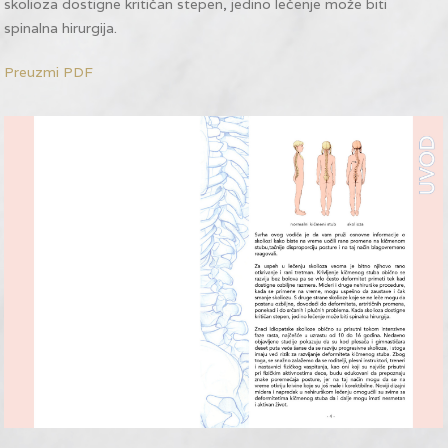
skolioza dostigne kritičan stepen, jedino lečenje može biti
spinalna hirurgija.
Preuzmi PDF