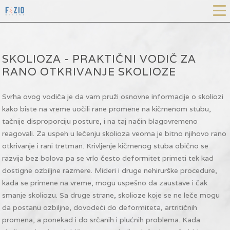
SKOLIOZA - PRAKTIČNI VODIČ ZA
RANO OTKRIVANJE SKOLIOZE
Svrha ovog vodiča je da vam pruži osnovne informacije o skoliozi
kako biste na vreme uočili rane promene na kičmenom stubu,
tačnije disproporciju posture, i na taj način blagovremeno
reagovali. Za uspeh u lečenju skolioza veoma je bitno njihovo rano
otkrivanje i rani tretman. Krivljenje kičmenog stuba obično se
razvija bez bolova pa se vrlo često deformitet primeti tek kad
dostigne ozbiljne razmere. Mideri i druge nehirurške procedure,
kada se primene na vreme, mogu uspešno da zaustave i čak
smanje skoliozu. Sa druge strane, skolioze koje se ne leče mogu
da postanu ozbiljne, dovodeći do deformiteta, artritičnih
promena, a ponekad i do srčanih i plućnih problema. Kada